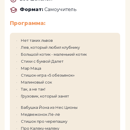
Формат:
Самоучитель
Программа:
Нет таких львов
Лев, который любил клубнику
Большой котик - маленький котик
Стихи с буквой Далет
Мар Маца
Стишок-игра «5 обезьянок»
Малиновый сок
Так, а не так!
Грузовик, который занят
Бабушка Йона из Нес Ционы
Медвежонок Лё-лё
Стишок про черепашку
Про Каляку-маляку