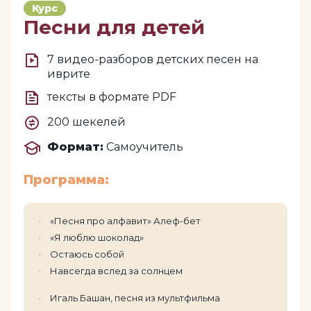
Курс
Песни для детей
7 видео-разборов детских песен на
иврите
тексты в формате PDF
200 шекелей
Формат:
Самоучитель
Программа:
«Песня про алфавит» Алеф-бет
«Я люблю шоколад»
Остаюсь собой
Навсегда вслед за солнцем
Игаль Башан, песня из мультфильма