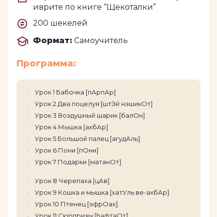
иврите по книге “Щекоталки”
200 шекелей
Формат:
Самоучитель
Программа:
Урок 1 Бабочка [пАрпАр]
Урок 2 Два поцелуя [штЭй нэшикОт]
Урок 3 Воздушный шарик [балОн]
Урок 4 Мышка [ахбАр]
Урок 5 Большой палец [агудАль]
Урок 6 Пони [пОни]
Урок 7 Подарки [матанОт]
Урок 8 Черепаха [цАв]
Урок 9 Кошка и мышка [хатУль ве-ахбАр]
Урок 10 Птенец [эфрОах]
Урок 11 Сюрпризы [hафтаОт]