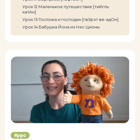
Урок 12 Маленькое путешествие [тийУль
катАн]
Урок 13 Госпожа и господин [гвЭрэт ве-адОн]
Урок 14 Бабушка Йона из Нес Ционы
Курс