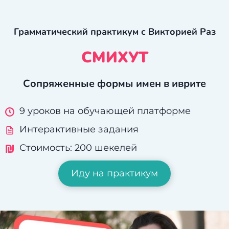
Перейти
к
содержимому
Грамматический практикум с Викторией Раз
СМИХУТ
Сопряженные формы имен в иврите
9 уроков на обучающей платформе
Интерактивные задания
Стоимость: 200 шекелей
Иду на практикум