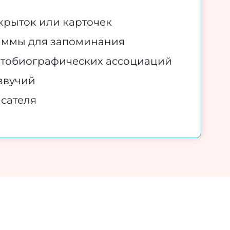
ткрыток или карточек
раммы для запоминания
автобиографических ассоциаций
озвучий
исателя