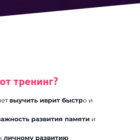
от тренинг?
чет
выучить иврит быстр
о и
важность развития памяти
и
 к
личному развитию