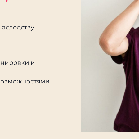
наследству
енировки и
 возможностями