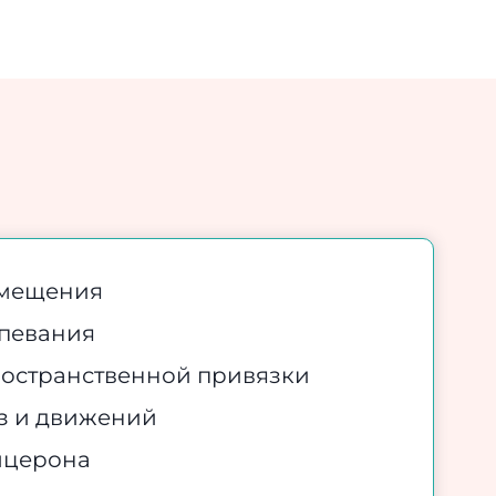
амещения
апевания
ространственной привязки
оз и движений
Цицерона